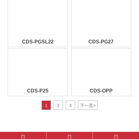
CDS-PGSL22
CDS-PG27
CDS-P25
CDS-OPP
1
2
3
下一页
>


