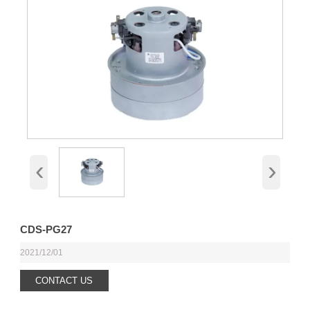
‹
›
CDS-PG27
2021/12/01
CONTACT US