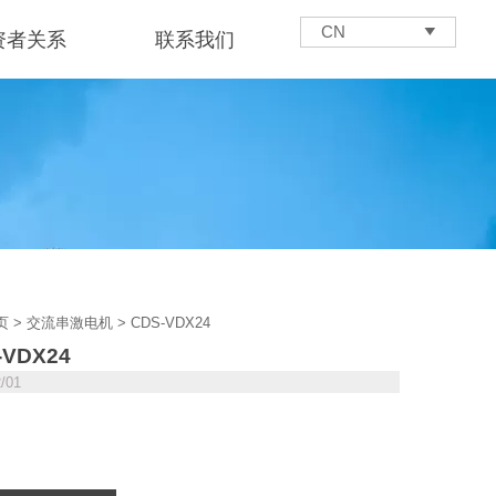
CN

资者关系
联系我们
页
>
交流串激电机
>
CDS-VDX24
-VDX24
2/01