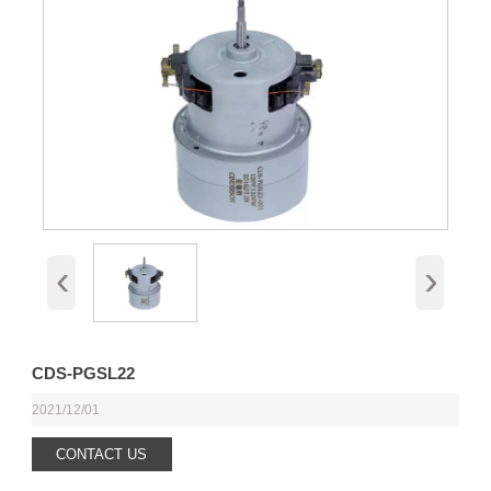
‹
›
CDS-PGSL22
2021/12/01
CONTACT US