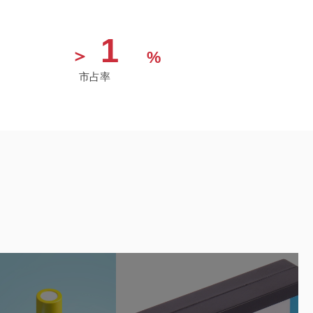
1
＞
%
市占率