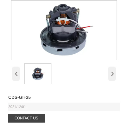
‹
›
CDS-GIF25
2021/12/01
CONTACT US