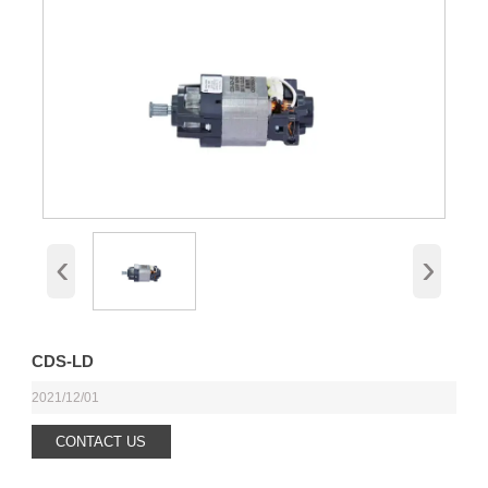
‹
›
CDS-LD
2021/12/01
CONTACT US