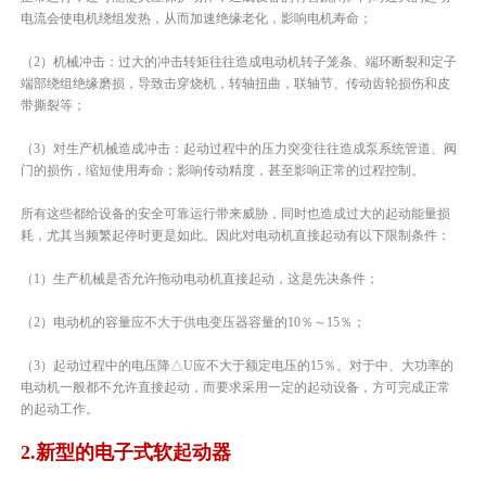
电流会使电机绕组发热，从而加速绝缘老化，影响电机寿命；
（2）机械冲击：过大的冲击转矩往往造成电动机转子笼条、端环断裂和定子
端部绕组绝缘磨损，导致击穿烧机，转轴扭曲，联轴节、传动齿轮损伤和皮
带撕裂等；
（3）对生产机械造成冲击：起动过程中的压力突变往往造成泵系统管道、阀
门的损伤，缩短使用寿命；影响传动精度，甚至影响正常的过程控制。
所有这些都给设备的安全可靠运行带来威胁，同时也造成过大的起动能量损
耗，尤其当频繁起停时更是如此。因此对电动机直接起动有以下限制条件：
（1）生产机械是否允许拖动电动机直接起动，这是先决条件；
（2）电动机的容量应不大于供电变压器容量的10％～15％；
（3）起动过程中的电压降△U应不大于额定电压的15％。对于中、大功率的
电动机一般都不允许直接起动，而要求采用一定的起动设备，方可完成正常
的起动工作。
2.新型的电子式软起动器