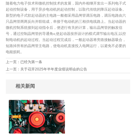
随着电力电子技术和微机控制技术的发展，国内外相继开发出一系列电子式
起动控制设备，用于异步电动机的起动控制，以取代传统的降压起动设备。
新型的电子式软起动器的主电路一般都采用晶闸管调压电路，调压电路由六
只晶闸管两两反向并联组成，串接于电动机的三相供电线路上。当起动器的
微机控制系统接到起动指令后，便进行有关的计算，输出晶闸管的触发信
号，通过控制晶闸管的导通角α,使起动器按所设计的模式调节输出电压,以控
制电动机的起动过程。当起动过程完成后，一般起动器将旁路接触器吸合，
短路掉所有的晶闸管主电路，使电动机直接投入电网运行，以避免不必要的
电能损耗。
上一页：已经为第一条
上一页：
关于召开2025年半年度业绩说明会的公告
相关新闻