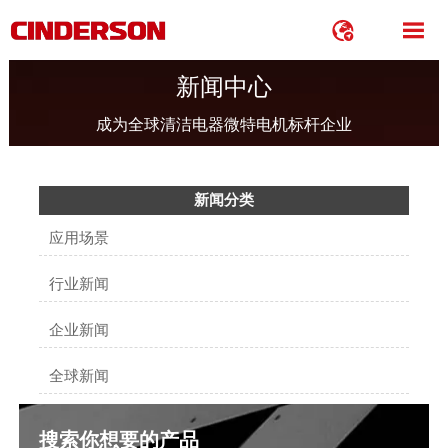


新闻中心
成为全球清洁电器微特电机标杆企业
新闻分类
应用场景
行业新闻
企业新闻
全球新闻
搜索你想要的产品