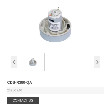
‹
›
CDS-R380-QA
2021/12/01
CONTACT US