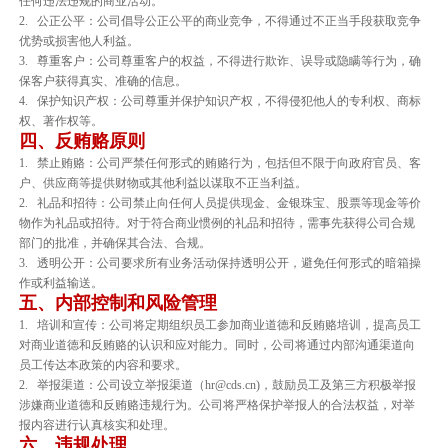
任何违法违规的商业活动。
2. 公正公平：公司倡导公正公平的商业竞争，不得通过不正当手段获取竞争
优势或损害他人利益。
3. 尊重客户：公司尊重客户的权益，不得进行欺诈、误导或隐瞒等行为，确
保客户获得真实、准确的信息。
4. 保护知识产权：公司尊重并保护知识产权，不得侵犯他人的专利权、商标
权、著作权等。
四、反贿赂原则
1. 禁止贿赂：公司严禁任何形式的贿赂行为，包括但不限于向政府官员、客
户、供应商等提供财物或其他利益以谋取不正当利益。
2. 礼品和招待：公司禁止向任何人员提供现金、金银珠宝、股票等现金等价
物作为礼品或招待。对于符合商业惯例的礼品和招待，需事先获得公司合规
部门的批准，并确保其合法、合规。
3. 透明公开：公司要求所有业务活动保持透明公开，避免任何形式的暗箱操
作或利益输送。
五、内部控制和风险管理
1. 培训和宣传：公司将定期组织员工参加商业道德和反贿赂培训，提高员工
对商业道德和反贿赂的认识和应对能力。同时，公司将通过内部沟通渠道向
员工传达本政策的内容和要求。
2. 举报渠道：公司设立举报渠道（hr@cds.cn)，鼓励员工及第三方积极举报
涉嫌商业道德和反贿赂违规行为。公司将严格保护举报人的合法权益，对举
报内容进行认真核实和处理。
六、违规处理